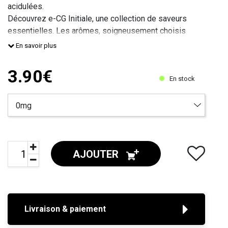
acidulées.
Découvrez e-CG Initiale, une collection de saveurs
essentielles. Les arômes, soigneusement choisis
parmi les meilleurs de Grasse, offrent une expérience
En savoir plus
gustative authentique et fidèle. Form
3.90€
En stock
AJOUTER
Livraison & paiement